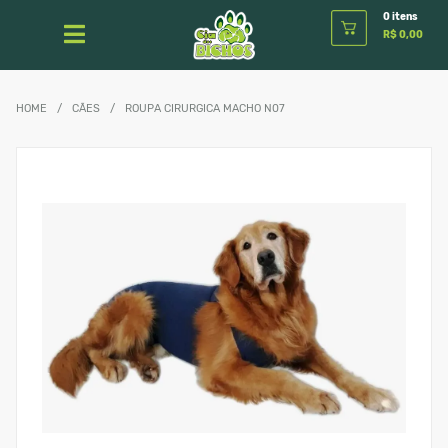
0 itens
R$ 0,00
HOME
/
CÃES
/
ROUPA CIRURGICA MACHO N07