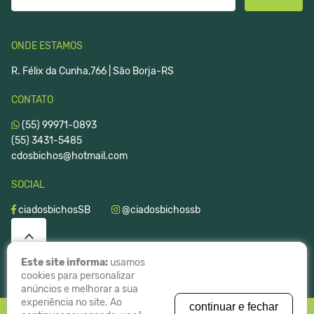
ONDE ESTAMOS
R. Félix da Cunha,766 | São Borja-RS
CONTATO
(55) 99971-0893
(55) 3431-5485
cdosbichos@hotmail.com
SOCIAL
ciadosbichosSB
@ciadosbichossb
Este site informa:
usamos
cookies para personalizar
anúncios e melhorar a sua
experiência no site. Ao
continuar e fechar