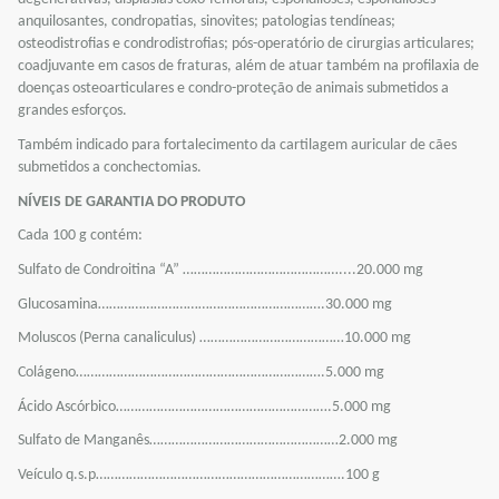
anquilosantes, condropatias, sinovites; patologias tendíneas;
osteodistrofias e condrodistrofias; pós-operatório de cirurgias articulares;
coadjuvante em casos de fraturas, além de atuar também na profilaxia de
doenças osteoarticulares e condro-proteção de animais submetidos a
grandes esforços.
Também indicado para fortalecimento da cartilagem auricular de cães
submetidos a conchectomias.
NÍVEIS DE GARANTIA DO PRODUTO
Cada 100 g contém:
Sulfato de Condroitina “A” ……………………………………....20.000 mg
Glucosamina…………………………………………………….30.000 mg
Moluscos (Perna canaliculus) …………………………………10.000 mg
Colágeno………………………………………………………….5.000 mg
Ácido Ascórbico………………………………………………….5.000 mg
Sulfato de Manganês……………………………………………2.000 mg
Veículo q.s.p………………………………………………………….100 g