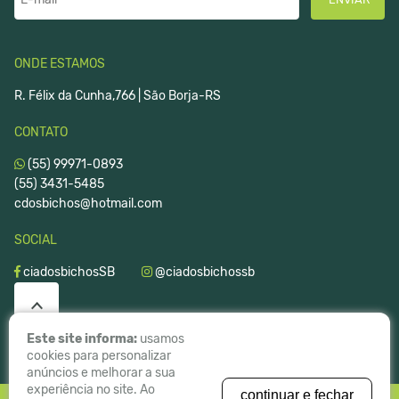
ONDE ESTAMOS
R. Félix da Cunha,766 | São Borja-RS
CONTATO
(55) 99971-0893
(55) 3431-5485
cdosbichos@hotmail.com
SOCIAL
ciadosbichosSB
@ciadosbichossb
Este site informa:
usamos
cookies para personalizar
anúncios e melhorar a sua
experiência no site. Ao
continuar e fechar