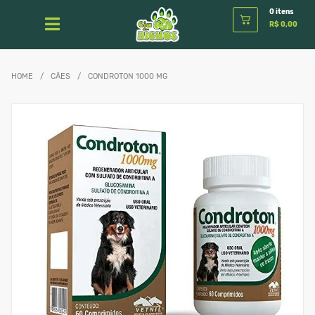
0 itens
R$ 0,00
HOME
/
CÃES
/
CONDROTON 1000 MG