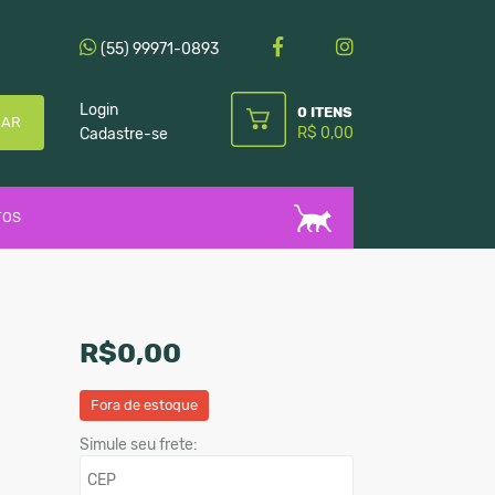
(55) 99971-0893
Login
0 ITENS
CAR
R$ 0,00
Cadastre-se
TOS
R$0,00
Fora de estoque
Simule seu frete: