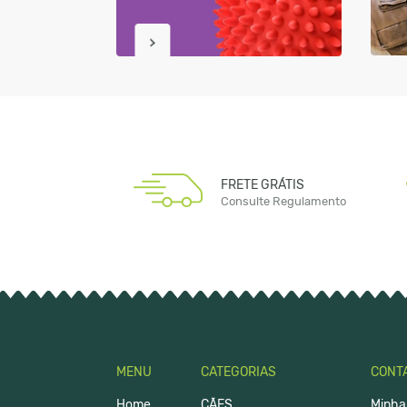
FRETE GRÁTIS
Consulte Regulamento
MENU
CATEGORIAS
CONT
Home
CÃES
Minha