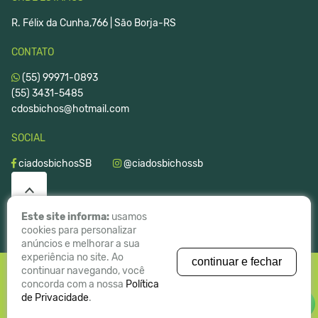
R. Félix da Cunha,766 | São Borja-RS
CONTATO
(55) 99971-0893
(55) 3431-5485
cdosbichos@hotmail.com
SOCIAL
ciadosbichosSB
@ciadosbichossb
Este site informa:
usamos
cookies para personalizar
anúncios e melhorar a sua
experiência no site. Ao
continuar e fechar
continuar navegando, você
concorda com a nossa
Política
de Privacidade
.
WHATSAPP
© COPYRIGHT 2019 - TODOS OS DIREITOS RESERVADOS