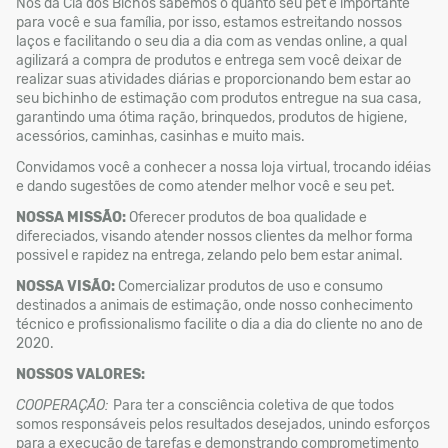
Nós da Cia dos Bichos sabemos o quanto seu pet é importante
para você e sua família, por isso, estamos estreitando nossos
laços e facilitando o seu dia a dia com as vendas online, a qual
agilizará a compra de produtos e entrega sem você deixar de
realizar suas atividades diárias e proporcionando bem estar ao
seu bichinho de estimação com produtos entregue na sua casa,
garantindo uma ótima ração, brinquedos, produtos de higiene,
acessórios, caminhas, casinhas e muito mais.
Convidamos você a conhecer a nossa loja virtual, trocando idéias
e dando sugestões de como atender melhor você e seu pet.
NOSSA MISSÃO:
Oferecer produtos de boa qualidade e
difereciados, visando atender nossos clientes da melhor forma
possivel e rapidez na entrega, zelando pelo bem estar animal.
NOSSA VISÃO:
Comercializar produtos de uso e consumo
destinados a animais de estimação, onde nosso conhecimento
técnico e profissionalismo facilite o dia a dia do cliente no ano de
2020.
NOSSOS VALORES:
COOPERAÇÃO:
Para ter a consciência coletiva de que todos
somos responsáveis pelos resultados desejados, unindo esforços
para a execução de tarefas e demonstrando comprometimento